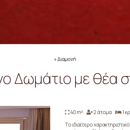
»
Διαμονή
ινο Δωμάτιο με θέα 
40 m²
2 άτομα
1 κ
Το ιδιαίτερο χαρακτηριστικό