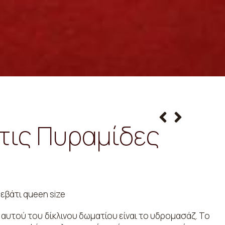
στις Πυραμίδες
ρεβάτι queen size
 αυτού του δίκλινου δωματίου είναι το υδρομασάζ. Το