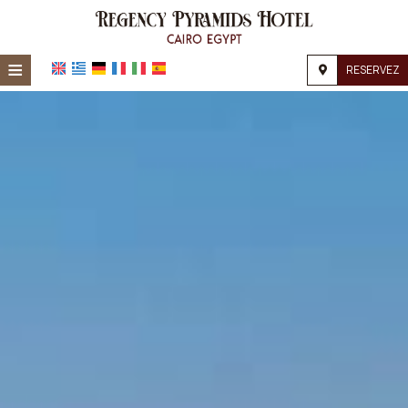
≡
RESERVEZ
Accueil
Emplacement
Hébergement
Installations
Galerie
Demande
Contact