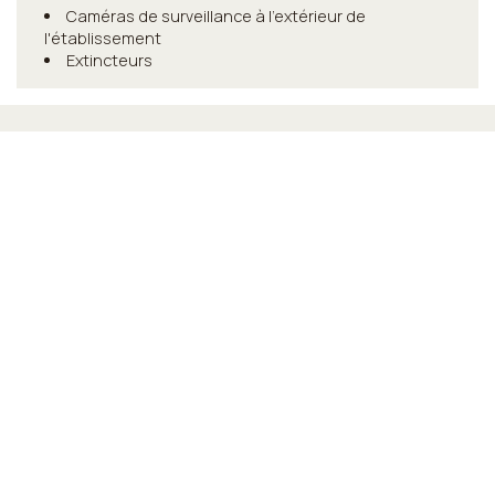
Caméras de surveillance à l'extérieur de
l'établissement
Extincteurs
Santé & Propreté
Utilisation de produits de nettoyage efficaces
contre le Coronavirus
Literie, serviettes et linge lavés conformément aux
directives des autorités locales
La chambre d'hôtes est désinfectée entre les
séjours
La chambre d'hôtes est scellée après le nettoyage
Distanciation physique dans les espaces repas
La nourriture peut être livrée dans la chambre
d'hôtes
Le personnel suit tous les protocoles de sécurité
prescrits par les autorités locales
Des désinfectants pour les mains sont disponibles
dans la chambre d'hôtes et dans les zones clés