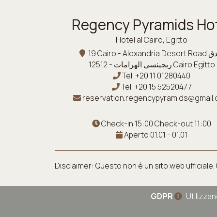
Regency Pyramids Ho
Hotel al Cairo, Egitto
19 Cairo - Alexandria Desert Road فندق
ريجينسي الهرامات - 12512 Cairo Egitto
Tel.
+20 11 01280440
Tel.
+20 15 52520477
reservation.regencypyramids@gmail
Check-in 15:00 Check-out 11:00
Aperto 01.01 - 01.01
Disclaimer: Questo non è un sito web ufficiale.
GDPR
Utilizzan