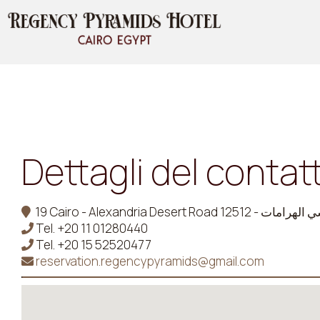
Dettagli del contat
Tel.
+20 11 01280440
Tel.
+20 15 52520477
reservation.regencypyramids@gmail.com