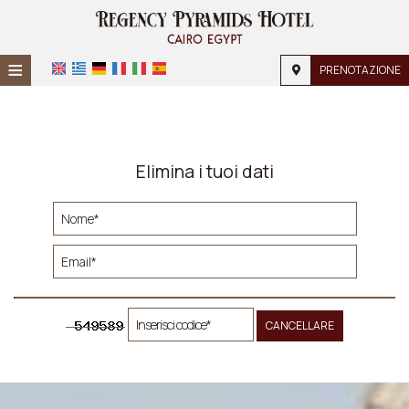
≡
PRENOTAZIONE
Home
Posizione
Elimina i tuoi dati
Alloggio
Servizi
Galleria
Richiesta
CANCELLARE
Contatti